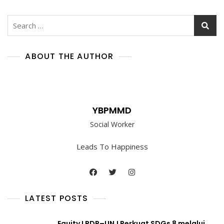
Pendampingan
Smartpreneur
Search
Syariah
for:
Bagi
UMKM
Yayasan
ABOUT THE AUTHOR
Pemimpin
Muda
YBPMMD
Social Worker
Leads To Happiness
LATEST POSTS
Equity LPDP–UNJ Perkuat SDGs 8 melalui