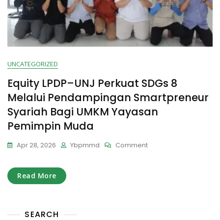
UNCATEGORIZED
Equity LPDP–UNJ Perkuat SDGs 8
Melalui Pendampingan Smartpreneur
Syariah Bagi UMKM Yayasan
Pemimpin Muda
On
Apr 28, 2026
Ybpmmd
Comment
Equity
LPDP–
UNJ
Read More
Perkuat
SDGs
8
SEARCH
Melalui