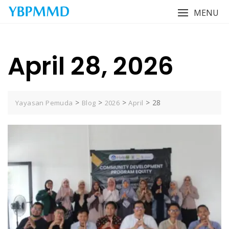
Skip
MENU
to
content
April 28, 2026
>
>
>
>
28
Yayasan Pemuda
Blog
2026
April