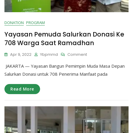
DONATION
PROGRAM
Yayasan Pemuda Salurkan Donasi Ke
708 Warga Saat Ramadhan
On
Apr 9, 2022
Ybpmmd
Comment
Yayasan
JAKARTA — Yayasan Bangun Pemimpin Muda Masa Depan
Pemuda
Salurkan
Salurkan Donasi untuk 708 Penerima Manfaat pada
Donasi
Ke
Read More
708
Warga
Saat
Ramadhan