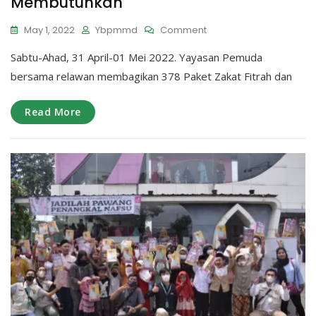
Membutuhkan
On
May 1, 2022
Ybpmmd
Comment
378
Sabtu-Ahad, 31 April-01 Mei 2022. Yayasan Pemuda
Paket
Zakat
bersama relawan membagikan 378 Paket Zakat Fitrah dan
Fitrah
Dan
Read More
Fidyah
Untuk
Bahagiakan
Mereka
Yang
Membutuhkan