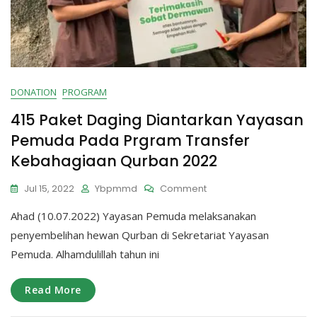
DONATION
PROGRAM
415 Paket Daging Diantarkan Yayasan
Pemuda Pada Prgram Transfer
Kebahagiaan Qurban 2022
On
Jul 15, 2022
Ybpmmd
Comment
415
Ahad (10.07.2022) Yayasan Pemuda melaksanakan
Paket
Daging
penyembelihan hewan Qurban di Sekretariat Yayasan
Diantarkan
Pemuda. Alhamdulillah tahun ini
Yayasan
Pemuda
Pada
Read More
Prgram
Transfer