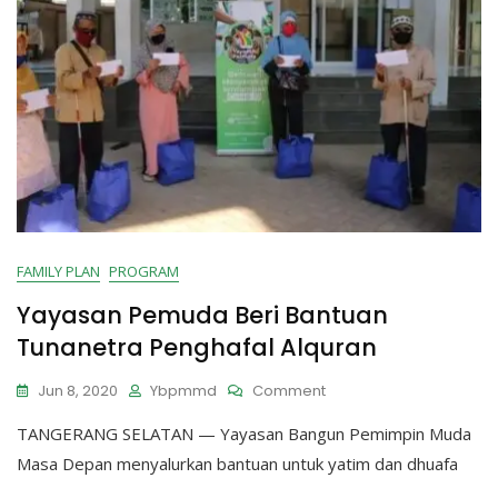
FAMILY PLAN
PROGRAM
Yayasan Pemuda Beri Bantuan
Tunanetra Penghafal Alquran
On
Jun 8, 2020
Ybpmmd
Comment
Yayasan
TANGERANG SELATAN — Yayasan Bangun Pemimpin Muda
Pemuda
Beri
Masa Depan menyalurkan bantuan untuk yatim dan dhuafa
Bantuan