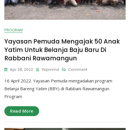
PROGRAM
Yayasan Pemuda Mengajak 50 Anak
Yatim Untuk Belanja Baju Baru Di
Rabbani Rawamangun
On
Apr 28, 2022
Ybpmmd
Comment
Yayasan
16 April 2022. Yayasan Pemuda mengadakan program
Pemuda
Mengajak
Belanja Bareng Yatim (BBY) di Rabbani Rawamangun.
50
Program
Anak
Yatim
Untuk
Read More
Belanja
Baju
Baru