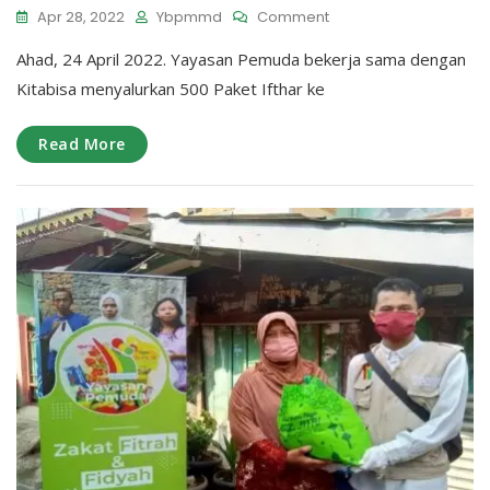
On
Apr 28, 2022
Ybpmmd
Comment
Yayasan
Ahad, 24 April 2022. Yayasan Pemuda bekerja sama dengan
Pemuda
Bagikan
Kitabisa menyalurkan 500 Paket Ifthar ke
500
Paket
Read More
Ifthar
Ke
Anak
Yatim,
Dhuafa
Dan
Jamaah
Masjid