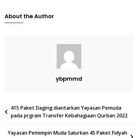
PENYALURAN
PROGRAM
About the Author
SEDEKAH
PANGAN
(feat.
Masjid
Jami
YARSI)
ybpmmd
Post
415 Paket Daging diantarkan Yayasan Pemuda
pada prgram Transfer Kebahagiaan Qurban 2022
navigation
Yayasan Pemimpin Muda Salurkan 45 Paket Fidyah