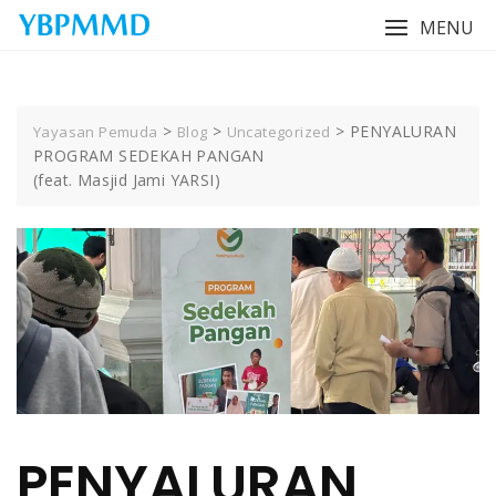
Skip
MENU
to
content
>
>
>
PENYALURAN
Yayasan Pemuda
Blog
Uncategorized
PROGRAM SEDEKAH PANGAN
(feat. Masjid Jami YARSI)
PENYALURAN