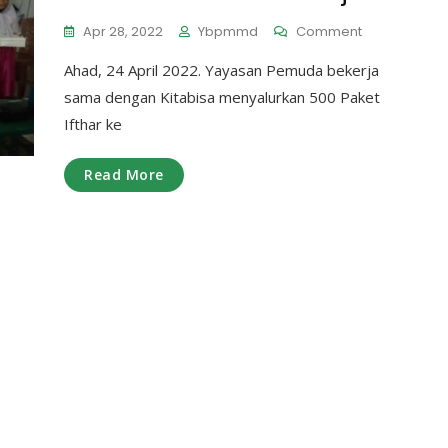
On
Apr 28, 2022
Ybpmmd
Comment
Yayasan
Ahad, 24 April 2022. Yayasan Pemuda bekerja
Pemuda
Bagikan
sama dengan Kitabisa menyalurkan 500 Paket
500
Ifthar ke
Paket
Ifthar
Ke
Read More
Anak
Yatim,
Dhuafa
Dan
Jamaah
Masjid