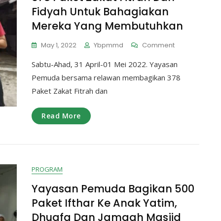
Fidyah Untuk Bahagiakan
Mereka Yang Membutuhkan
On
May 1, 2022
Ybpmmd
Comment
378
Sabtu-Ahad, 31 April-01 Mei 2022. Yayasan
Paket
Zakat
Pemuda bersama relawan membagikan 378
Fitrah
Paket Zakat Fitrah dan
Dan
Fidyah
Untuk
Read More
Bahagiakan
Mereka
Yang
Membutuhkan
PROGRAM
Yayasan Pemuda Bagikan 500
Paket Ifthar Ke Anak Yatim,
Dhuafa Dan Jamaah Masjid