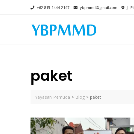
Skip
+62 815-1444-2147
ybpmmd@gmail.com
Jl. 
to
content
paket
Yayasan Pemuda
>
Blog
>
paket