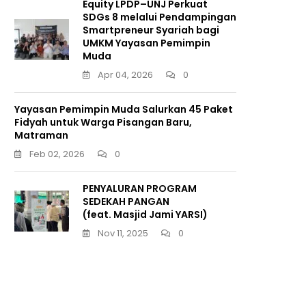
Equity LPDP–UNJ Perkuat
SDGs 8 melalui Pendampingan
Smartpreneur Syariah bagi
UMKM Yayasan Pemimpin
Muda
Apr 04, 2026
0
Yayasan Pemimpin Muda Salurkan 45 Paket
Fidyah untuk Warga Pisangan Baru,
Matraman
Feb 02, 2026
0
PENYALURAN PROGRAM
SEDEKAH PANGAN
(feat. Masjid Jami YARSI)
Nov 11, 2025
0